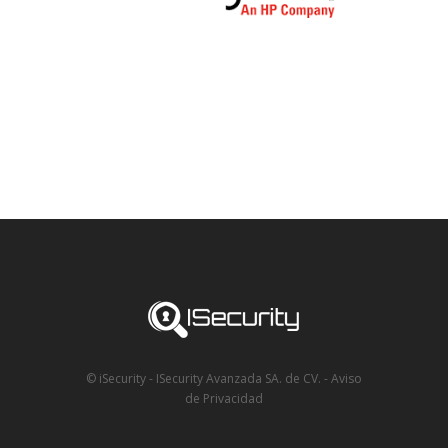
© iSecurity - ISecurity Avanzada SA. de CV.
-
Aviso
de Privacidad