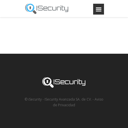
© iSecurity - ISecurity Avanzada SA. de CV.
-
Aviso
de Privacidad