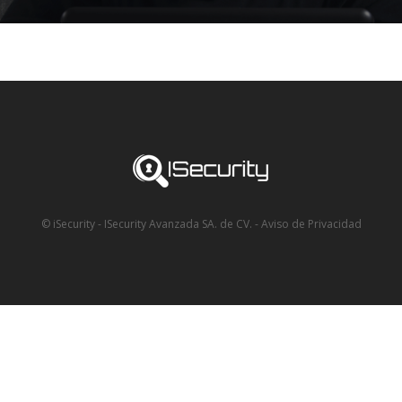
© iSecurity - ISecurity Avanzada SA. de CV.
-
Aviso de Privacidad